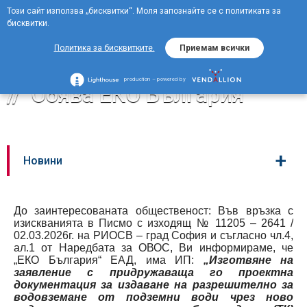
Този сайт използва „бисквитки“. Моля запознайте се с политиката за
EN
бисквитки.
MENU
Политика за бисквитките.
Приемам всички
production – powered by
Обява ЕКО България
+
Новини
До заинтересованата общественост: Във връзка с
изискванията в Писмо с изходящ № 11205 – 2641 /
02.03.2026г. на РИОСВ – град София и съгласно чл.4,
ал.1 от Наредбата за ОВОС, Ви информираме, че
„ЕКО България“ ЕАД, има ИП:
„Изготвяне на
заявление с придружаваща го проектна
документация за издаване на разрешително за
водовземане от подземни води чрез ново