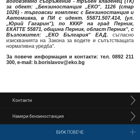
водовземно съоръжение - тръбен кладенец (ТК)
за обект: „Бензиностанция „ЕКО“, 1126 (стар
1026) - търговски комплекс с Бензиностанция и
Автомивка, в ПИ с идент. 55871.507.414, (ул.
„Юрий Гагарин“), по КККР на град Перник,
ЕКАТТЕ 55871, община Перник, област Перник“, с
Възложител: „ЕКО България“ ЕАД
, съгласно
изискванията на Закона за водите и съпътстващата
нормативна уредба“.
За повече информация и контакти: тел. 0892 211
300,
e
-
mail
:
b
.
borislavov
@
eko
.
bg
Контакти
Намери бензиностанция
ВИЖ ПОВЕЧЕ