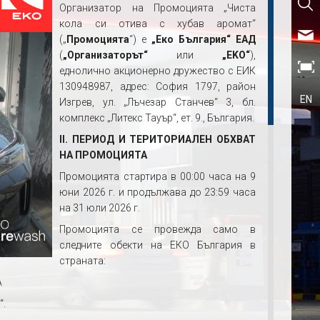
Организатор на Промоцията „Чиста
кола си отива с хубав аромат“
(„
Промоцията
“) е
„Еко България“ ЕАД
(
„Организаторът“
или
„EKO“
),
еднолично акционерно дружество с ЕИК
130948987, адрес: София 1797, район
EN
Изгрев, ул. „Лъчезар Станчев“ 3, бл.
комплекс „Литекс Тауър“, ет. 9., България.
II. ПЕРИОД И ТЕРИТОРИАЛЕН ОБХВАТ
НА ПРОМОЦИЯТА
Промоцията стартира в 00:00 часа на 9
юни 2026 г. и продължава до 23:59 часа
на 31 юли 2026 г.
Промоцията се провежда само в
следните обекти на ЕКО България в
страната:
А
е
“.