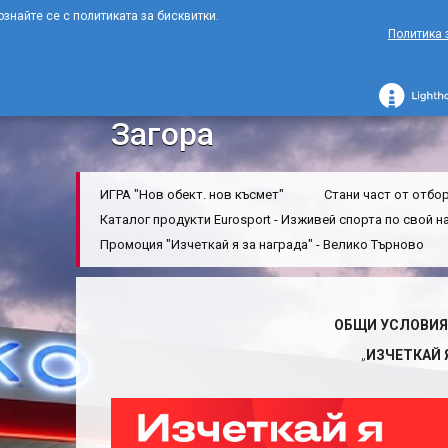
ознайте се с политиката за бисквитки.
Политика 
Начало
Актуално
Промоции
Промоция „Изчеткай я за награда
Промоция „Изчеткай я 
Загора
ИГРА "Нов обект. нов късмет"
Стани част от отбор
Каталог продукти Eurosport - Изживей спорта по свой н
Промоция "Изчеткай я за награда" - Велико Търново
ОБЩИ УСЛОВИЯ
„
ИЗЧЕТКАЙ 