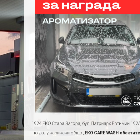
1924 ЕКО Стара Загора, бул. Патриарх Евтимий 192
по-долу наричани общо „
ЕКО
CARE
WASH
обектит