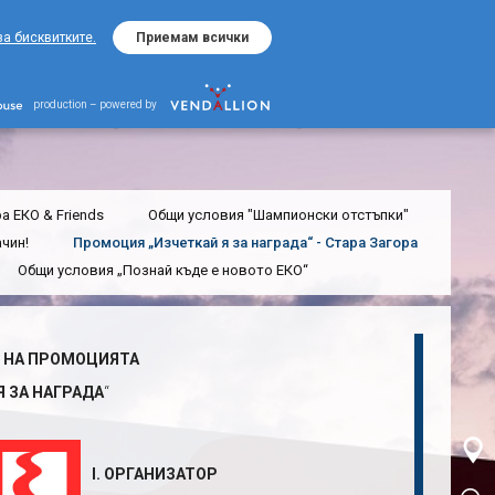
за бисквитките.
Приемам всички
“ - Стара Загора
за награда“ - Стара
production – powered by
а ЕКО & Friends
Общи условия "Шампионски отстъпки"
ачин!
Промоция „Изчеткай я за награда“ - Стара Загора
Общи условия „Познай къде е новото ЕКО“
 НА ПРОМОЦИЯТА
Я ЗА НАГРАДА
“
I. ОРГАНИЗАТОР