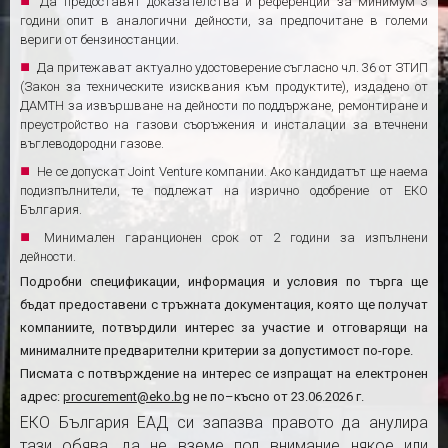
Да предоставят доказателства и референции за минимум 3
години опит в аналогични дейности, за предпочитане в големи
вериги от бензиностанции.
Да притежават актуално удостоверение съгласно чл. 36 от ЗТИП
(Закон за техническите изисквания към продуктите), издадено от
ДАМТН за извършване на дейности по поддържане, ремонтиране и
преустройство на газови съоръжения и инсталации за втечнени
въглеводородни газове.
Не се допускат Joint Venture компании. Ако кандидатът ще наема
подизпълнители, те подлежат на изрично одобрение от ЕКО
България.
Минимален гаранционен срок от 2 години за изпълнени
дейности.
Подробни спецификации, информация и условия по търга ще
бъдат предоставени с тръжната документация, която ще получат
компаниите, потвърдили интерес за участие и отговарящи на
минималните предварителни критерии за допустимост по-горе.
Писмата с потвърждение на интерес се изпращат на електронен
адрес:
procurement@eko.bg
не по–късно от 23.
06
.202
6
г.
ЕКО България ЕАД си запазва правото да анулира
тази обява, да не вземе под внимание някое или