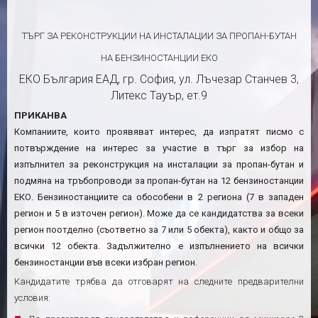
ТЪРГ ЗА РЕКОНСТРУКЦИИ НА ИНСТАЛАЦИИ ЗА ПРОПАН-БУТАН
НА БЕНЗИНОСТАНЦИИ ЕКО
ЕКО България ЕАД, гр. София, ул. Лъчезар Станчев 3,
Литекс Тауър, ет.9
ПРИКАНВА
Компаниите, които проявяват интерес, да изпратят писмо с
потвърждение на интерес за участие в търг за избор на
изпълнител за реконструкция на инсталации за пропан-бутан и
подмяна на тръбопроводи за пропан-бутан на 1
2
бензиностанции
ЕКО
.
Бензиностанциите са обособени в 2 региона
(
7
в западен
регион и
5
в източен регион). Може да се кандидатства за всеки
регион поотделно (съответно за
7
или
5
обекта), както и общо за
всички 1
2
обекта. Задължително е изпълнението на всички
бензиностанции във всеки избран регион.
Кандидатите трябва да отговарят на следните предварителни
условия: