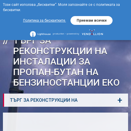
Този сайт използва „бисквитки“. Моля запознайте се с политиката за
EN
бисквитки.
MENU
Политика за бисквитките.
Приемам всички
production – powered by
ТЪРГ ЗА
РЕКОНСТРУКЦИИ НА
ИНСТАЛАЦИИ ЗА
ПРОПАН-БУТАН НА
БЕНЗИНОСТАНЦИИ ЕКО
+
ТЪРГ ЗА РЕКОНСТРУКЦИИ НА
ИНСТАЛАЦИИ ЗА ПРОПАН-БУТАН НА
БЕНЗИНОСТАНЦИИ ЕКО